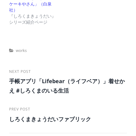
ケーキやさん」（白泉
社）
『しろくまきょうだい』
シリーズ紹介ページ
Categories
Works
投
Next
NEXT POST
手帳アプリ「Lifebear（ライフベア）」着せか
Post
稿
え #しろくまのいる生活
ナ
ビ
Previous
PREV POST
ゲ
しろくまきょうだいファブリック
Post
ー