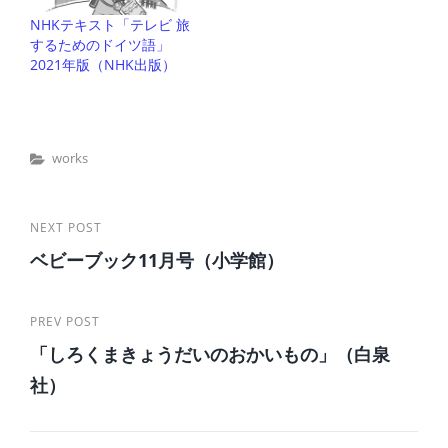
NHKテキスト「テレビ 旅
するためのドイツ語」
2021年版（NHK出版）
Categories
Works
投
Next
NEXT POST
ベビーブック11月号（小学館）
Post
稿
ナ
Previous
PREV POST
ビ
「しろくまきょうだいのおかいもの」（白泉
Post
ゲ
社）
ー
シ